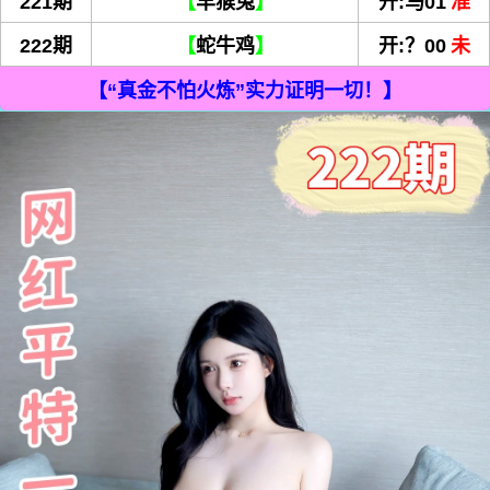
221期
【
羊猴兔
】
开:马01
准
222期
【
蛇牛鸡
】
开:？00
未
【“真金不怕火炼”实力证明一切！】