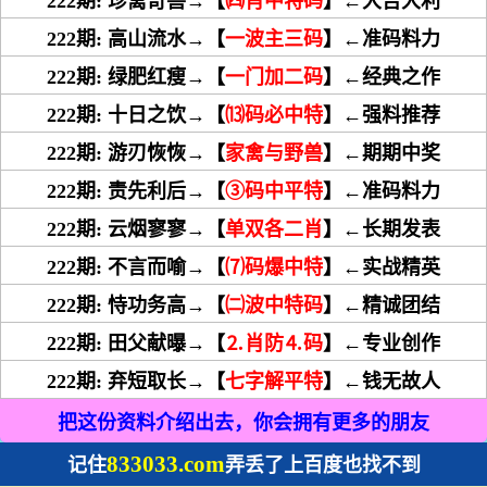
222期:
珍禽奇兽→【
㈣肖中特码
】←大吉大利
222期:
高山流水→【
一波主三码
】←准码料力
222期:
绿肥红瘦→【
一门加二码
】←经典之作
222期:
十日之饮→【
⒀码必中特
】←强料推荐
222期:
游刃恢恢→【
家禽与野兽
】←期期中奖
222期:
责先利后→【
③码中平特
】←准码料力
222期:
云烟寥寥→【
单双各二肖
】←长期发表
222期:
不言而喻→【
⑺码爆中特
】←实战精英
222期:
恃功务高→【
㈡波中特码
】←精诚团结
222期:
田父献曝→【
⒉肖防⒋码
】←专业创作
222期:
弃短取长→【
七字解平特
】←钱无故人
把这份资料介绍出去，你会拥有更多的朋友
833033.com
记住
弄丢了上百度也找不到