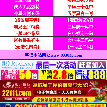
曾道人爆一肖
老码玄机３码
成人笑话爆特
平码三十连中
神算３肖８码
五字真言一肖
【成语爆平特】
【漫画解玄机】
霸龙王平特肖
三码防一码中
正版四不像图
白小姐送一码
尾数最准确中
大小主三码中
【无错杀四肖】
【一肖主二码】
牢记本站网址www.833033.com