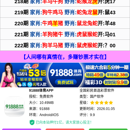
218期
家肖:
羊马牛狗
野肖:
蛇猴龙
虎
开:
虎17
219期
家肖:
狗牛鸡马
野肖:
蛇兔龙
鼠
开:
鼠43
220期
家肖:
牛鸡
羊
猪
野肖:
鼠龙兔蛇
开:
羊48
221期
家肖:
羊狗猪牛
野肖:
虎鼠猴蛇
开:
马01
222期
家肖:
狗羊马猪
野肖:
鼠虎猴蛇
开:
？00
【人间哪有真情在，多赚钞票才实在】
91888体育APP
全国彩民首选彩票软件
授权：免费软件
类型：国产软件
大小：10.49MB
星级：
来源：91888
更新时间：2026.01.05
环境：Android/iOS
评分：9.9
已向本站押付1亿，请大家放心投注！