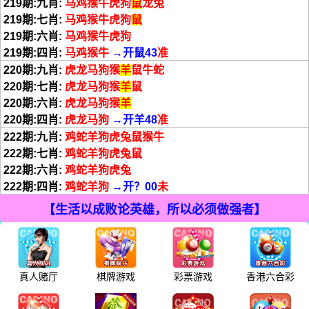
219期:九肖:
马鸡猴牛虎狗
鼠
龙兔
219期:七肖:
马鸡猴牛虎狗
鼠
219期:六肖:
马鸡猴牛虎狗
219期:四肖:
马鸡猴牛
→开鼠43
准
220期:九肖:
虎龙马狗猴
羊
鼠牛蛇
220期:七肖:
虎龙马狗猴
羊
鼠
220期:六肖:
虎龙马狗猴
羊
220期:四肖:
虎龙马狗
→开羊48
准
222期:九肖:
鸡蛇羊狗虎兔鼠猴牛
222期:七肖:
鸡蛇羊狗虎兔鼠
222期:六肖:
鸡蛇羊狗虎兔
222期:四肖:
鸡蛇羊狗
→开？00
未
【生活以成败论英雄，所以必须做强者】
真人赌厅
棋牌游戏
彩票游戏
香港六合彩