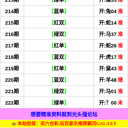
214期
【
蓝单
】
开:兔04
准
215期
【
红双
】
开:蛇14
准
216期
【
绿双
】
开:马37
准
217期
【
红单
】
开:蛇26
准
218期
【
蓝双
】
开:虎17
准
219期
【
红单
】
开:鼠43
准
220期
【
蓝双
】
开:羊48
错
221期
【
绿双
】
开:马01
准
222期
【
绿单
】
开:？00
未
想要精准资料就到光头强论坛
本站担保：
买六合彩,玩百家乐推荐銀河GALAXY