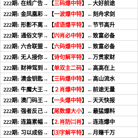
222期:
在线广告→【
三码爆中特
】←大好前途
222期:
金凤凰彩→【
一波爆中特
】←刻舟求剑
222期:
形影不离→【
成语爆平特
】←节节高升
222期:
通俗文学→【
㈥肖必中特
】←致富必备
222期:
六合联盟→【
六码爆中特
】←致富必备
222期:
无人接你→【
诗句解平特
】←万贯家财
222期:
财神驾到→【
单双主二码
】←高高在上
222期:
澳金钥匙→【
三码爆中特
】←高山流水
222期:
牛魔大王→【
２肖爆中特
】←前途无量
222期:
澳门码王→【
一头爆中特
】←天天快报
222期:
强者反己→【
尾数爆大小
】←最猛爆料
222期:
连篇累幅→【
⒉肖防㈡肖
】←连连爆中
222期:
习以成俗→【
⑶字解平特
】←月赚千万