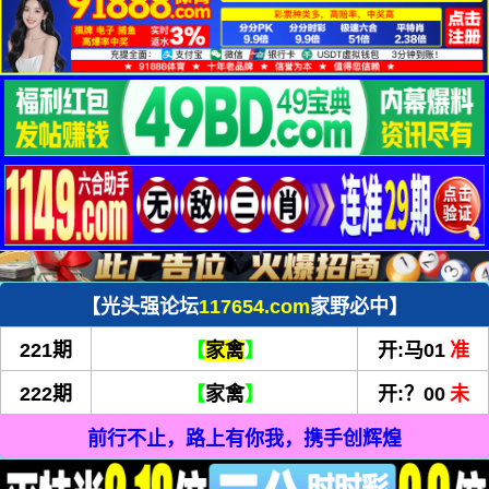
【光头强论坛
117654.com
家野必中】
221期
【
家禽
】
开:马01
准
222期
【
家禽
】
开:？00
未
前行不止，路上有你我，携手创辉煌