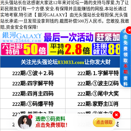
光头强站长在这感谢大家这12年来对论坛一路的支持与厚爱,为了让
彩民朋友们有一个方便.安全.有保障并且能赚钱的网投,本站长通过
实地考察,特引进【 銀河GALAXY】由光头强站长全程担保,光头强
站长承诺:一旦发现没拿到钱的,截图补偿500万人民币。您敢投,我敢
赔,资金安全有保障!
点
击
免
费
领
取
关注光头强论坛
833033.com
让你发大财
本
期
222期:①波＋⒉码
222期:⒈字解平特
资
222期:四字解平特
222期:①波主⑵码
料
222期:四肖主四码
222期:①尾中大奖
222期:①码爆平特
222期:家野主⑴肖
222期:单双主⒉码
222期:③肖主③码
×
透密①码资料
222期:⑵码防⒊码
222期:㈠波中大奖
点击免费领取！