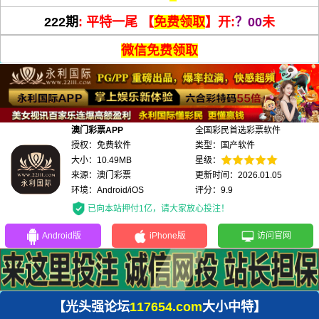
222期
:
平特一尾 【
免费领取
】开:
？00
未
微信免费领取
澳门彩票APP
全国彩民首选彩票软件
授权：免费软件
类型：国产软件
大小：10.49MB
星级：
来源：澳门彩票
更新时间：2026.01.05
环境：Android/iOS
评分：9.9
已向本站押付1亿，请大家放心投注！
Android版
iPhone版
访问官网
【光头强论坛
117654.com
大小中特】