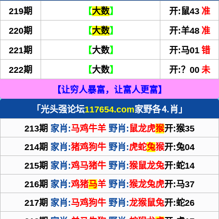
219期
【
大数
】
开:鼠43
准
220期
【
大数
】
开:羊48
准
221期
【
大数
】
开:马01
错
222期
【
大数
】
开:？00
未
【让穷人暴富，让富人更富】
「光头强论坛
117654.com
家野各⒋肖」
213期
家肖:
马鸡牛羊
野肖:
鼠龙虎
猴
开:
猴35
214期
家肖:
猪鸡狗牛
野肖:
虎蛇
兔
猴
开:
兔04
215期
家肖:
鸡马猪牛
野肖:
猴鼠龙兔
开:
蛇14
216期
家肖:
鸡猪
马
羊
野肖:
猴龙兔虎
开:
马37
217期
家肖:
马鸡狗牛
野肖:
龙猴鼠兔
开:
蛇26