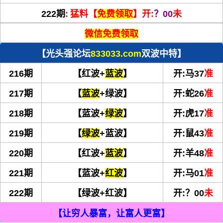
222期
:
猛料【
免费领取
】开:
？00
未
微信免费领取
【光头强论坛
833033.com
双波中特】
216期
【红波+
蓝波
】
开:马37
准
217期
【
蓝波
+绿波】
开:蛇26
准
218期
【蓝波+
绿波
】
开:虎17
准
219期
【
绿波
+蓝波】
开:鼠43
准
220期
【红波+
蓝波
】
开:羊48
准
221期
【蓝波+
红波
】
开:马01
准
222期
【绿波+红波】
开:？00
未
【让穷人暴富，让富人更富】