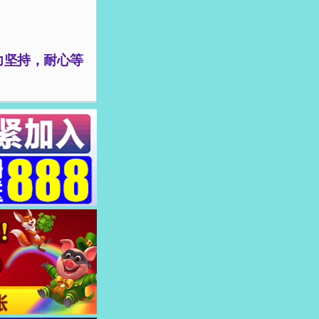
力坚持，耐心等