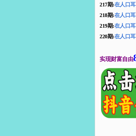
217期:
在人口耳
218期:
在人口耳
219期:
在人口耳
220期:
在人口耳
实现财富自由