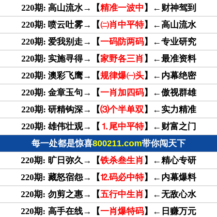
220期:
高山流水→【
精准一波中
】←财神驾到
220期:
喷云吐雾→【
㈡肖中平特
】←高山流水
220期:
爱我别走→【
一码防两码
】←专业研究
220期:
实施寻得→【
家野各三肖
】←最准资料
220期:
澳彩飞鹰→【
规律爆㈠头
】←内幕绝密
220期:
金章玉句→【
一肖加四码
】←傲视群雄
220期:
研精钩深→【
⑶个半单双
】←实力精准
220期:
雄伟壮观→【
⒈尾中平特
】←财富之门
每一处都是惊喜
800211.com
带你闯天下
220期:
旷日弥久→【
铁杀叁生肖
】←精心专研
220期:
藏怒宿怨→【
⒓码必中特
】←内幕爆料
220期:
勿剪之惠→【
五行中生肖
】←无敌心水
220期:
高手在线→【
一肖爆特码
】←日赚万元