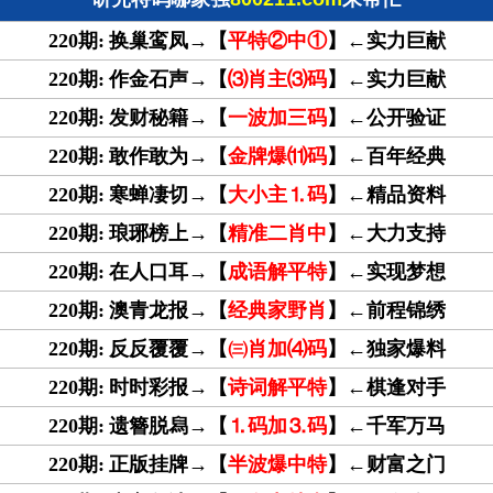
220期:
换巢鸾凤→【
平特②中①
】←实力巨献
220期:
作金石声→【
⑶肖主⑶码
】←实力巨献
220期:
发财秘籍→【
一波加三码
】←公开验证
220期:
敢作敢为→【
金牌爆⑾码
】←百年经典
220期:
寒蝉凄切→【
大小主⒈码
】←精品资料
220期:
琅琊榜上→【
精准二肖中
】←大力支持
220期:
在人口耳→【
成语解平特
】←实现梦想
220期:
澳青龙报→【
经典家野肖
】←前程锦绣
220期:
反反覆覆→【
㈢肖加⑷码
】←独家爆料
220期:
时时彩报→【
诗词解平特
】←棋逢对手
220期:
遗簪脱舄→【
⒈码加⒊码
】←千军万马
220期:
正版挂牌→【
半波爆中特
】←财富之门