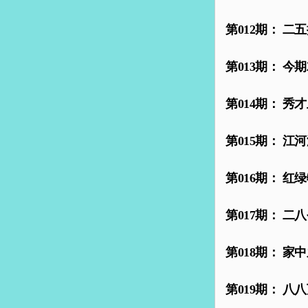
第012期： 
第013期： 
第014期： 
第015期： 
第016期： 
第017期： 
第018期： 
第019期： 