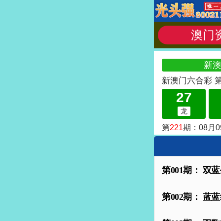
澳门
第001期： 
第002期： 