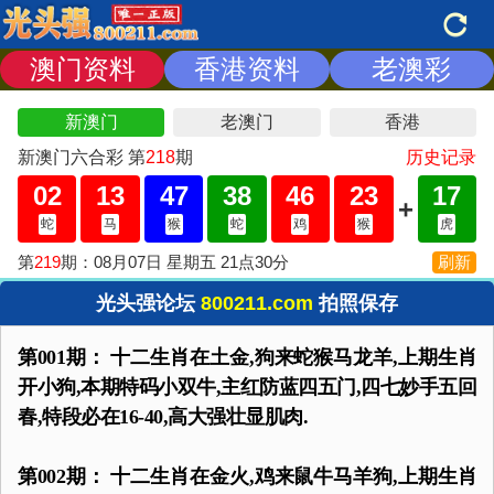
澳门资料
香港资料
老澳彩
光头强论坛
800211.com
拍照保存
第001期： 十二生肖在土金,狗来蛇猴马龙羊,上期生肖
开小狗,本期特码小双牛,主红防蓝四五门,四七妙手五回
春,特段必在16-40,高大强壮显肌肉.
第002期： 十二生肖在金火,鸡来鼠牛马羊狗,上期生肖