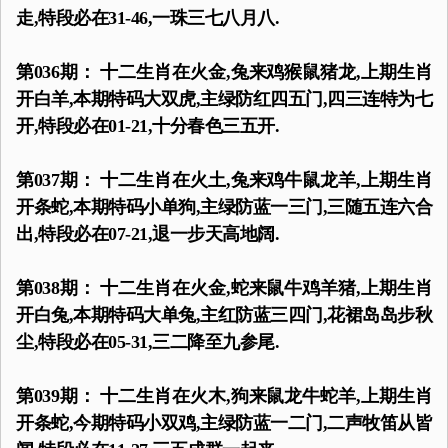
走,特段必在31-46,一珠三七八月八.
第036期： 十二生肖在火金,兔来鸡猴鼠猪龙,上期生肖
开白羊,本期特码大双虎,主绿防红四五门,四三连特为七
开,特段必在01-21,十分春色三五开.
第037期： 十二生肖在火土,兔来鸡牛鼠龙羊,上期生肖
开条蛇,本期特码小单狗,主绿防蓝一三门,三随五连六合
出,特段必在07-21,退一步天高地阔.
第038期： 十二生肖在火金,蛇来鼠牛鸡羊猪,上期生肖
开白兔,本期特码大单兔,主红防蓝三四门,花裙岛岛步秋
尘,特段必在05-31,三二降至九参尾.
第039期： 十二生肖在火木,狗来鼠龙牛蛇羊,上期生肖
开条蛇,今期特码小双鸡,主绿防蓝一二门,二声牧笛从皆