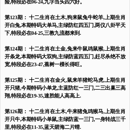
险,特段必在06-24,九字当头四六好。
第123期： 十二生肖在土木,狗来鼠兔牛蛇羊,上期生肖
开白兔,本期特码大单马,主绿防红四五门,两仪八卦平天
下,特段必在04-25,三教九流都来到.
第124期： 十二生肖在土金,兔来牛鼠鸡鼠猴,上期生肖
开条龙,本期特码大双狗,主绿防蓝四五门,赶尽杀绝不放
宽,特段必在23-47,蕉树一棵长得旺。
第125期： 十二生肖在金火,鼠来羊猪蛇马虎,上期生肖
开只猪,今期特码小单龙,主蓝防红一三门,二三出巢三高
翔,特段必在19-35,速胜能人高高上.
第126期： 十二生肖在土木,牛来猪兔鸡猴马,上期生肖
开只牛,本期特码小单鼠,主绿防蓝一三门,一身转战三千
里,特段必在11-35,蓝天碧海二片晴.