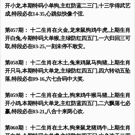
开小龙,本期特码小单狗,主红防蓝二三门,十三学得武艺
成,特段必在14-35,心跳似快像个弦.
第057期： 十二生肖在火金,龙来鼠狗鸡牛虎,上期生肖
开白兔,今期特码大单猴,主绿防红四五门,一六归回三可
取,特段必在03-25,一刻未停不敢安。
第058期： 十二生肖在木土,兔来鸡鼠马狗猪,上期生肖
开只马,本期特码大单龙,主绿防红四五门,四六转动五坠
落,特段必在09-16,六七合码中大奖.
第059期： 十二生肖在金土,狗来鸡牛猴马猪,上期生肖
开小鸡,本期特码大单龙,主红防蓝四五门,二六飘落七必
赢,特段必在03-21,八合十来两心欢.
第060期： 十二生肖在土木,狗来鼠龙猪鸡牛,上期生肖