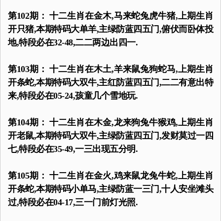
第102期： 十二生肖在金木,马来蛇兔虎牛猪,上期生肖
开只猪,本期特码大单羊,主绿防蓝四五门,俯伏而卧体投
地,特段必在32-48,二二两边出四一.
第103期： 十二生肖在木土,羊来鼠兔狗蛇马,上期生肖
开条蛇,本期特码大双牛,主红防蓝四五门,二二有意出特
来,特段必在05-24,孩童几个雪地玩.
第104期： 十二生肖在木金,龙来狗兔牛猴鸡,上期生肖
开老鼠,本期特码大双牛,主绿防蓝四五门,发财莫过一四
七,特段必在35-49,一三出现五分明.
第105期： 十二生肖在金火,鸡来鼠龙兔牛蛇,上期生肖
开条蛇,本期特码小单马,主绿防蓝一三门,十人安坐滩头
过,特段必在04-17,三一门前灯光照.