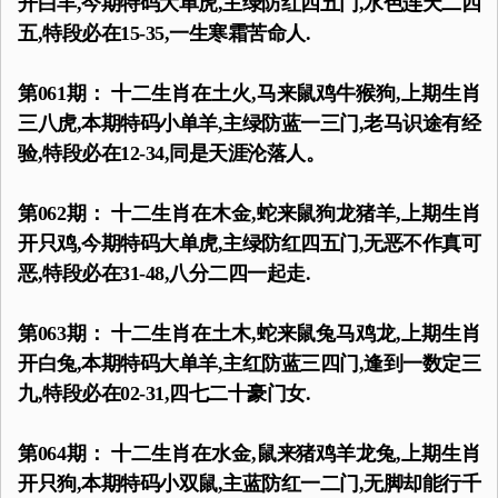
开白羊,今期特码大单虎,主绿防红四五门,水色连天二四
五,特段必在15-35,一生寒霜苦命人.
第061期： 十二生肖在土火,马来鼠鸡牛猴狗,上期生肖
三八虎,本期特码小单羊,主绿防蓝一三门,老马识途有经
验,特段必在12-34,同是天涯沦落人。
第062期： 十二生肖在木金,蛇来鼠狗龙猪羊,上期生肖
开只鸡,今期特码大单虎,主绿防红四五门,无恶不作真可
恶,特段必在31-48,八分二四一起走.
第063期： 十二生肖在土木,蛇来鼠兔马鸡龙,上期生肖
开白兔,本期特码大单羊,主红防蓝三四门,逢到一数定三
九,特段必在02-31,四七二十豪门女.
第064期： 十二生肖在水金,鼠来猪鸡羊龙兔,上期生肖
开只狗,本期特码小双鼠,主蓝防红一二门,无脚却能行千