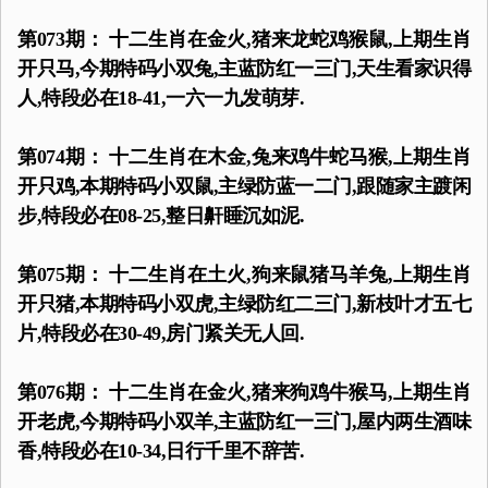
第073期： 十二生肖在金火,猪来龙蛇鸡猴鼠,上期生肖
开只马,今期特码小双兔,主蓝防红一三门,天生看家识得
人,特段必在18-41,一六一九发萌芽.
第074期： 十二生肖在木金,兔来鸡牛蛇马猴,上期生肖
开只鸡,本期特码小双鼠,主绿防蓝一二门,跟随家主踱闲
步,特段必在08-25,整日鼾睡沉如泥.
第075期： 十二生肖在土火,狗来鼠猪马羊兔,上期生肖
开只猪,本期特码小双虎,主绿防红二三门,新枝叶才五七
片,特段必在30-49,房门紧关无人回.
第076期： 十二生肖在金火,猪来狗鸡牛猴马,上期生肖
开老虎,今期特码小双羊,主蓝防红一三门,屋内两生酒味
香,特段必在10-34,日行千里不辞苦.