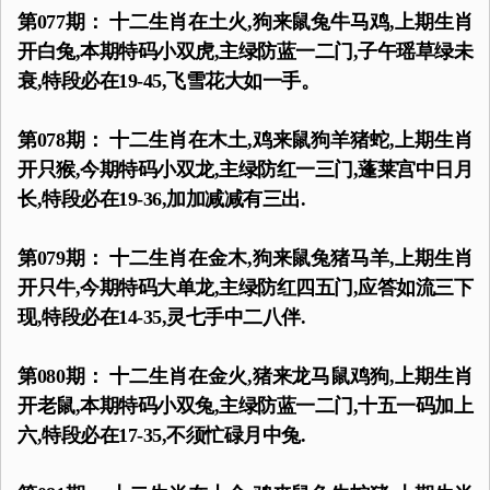
第077期： 十二生肖在土火,狗来鼠兔牛马鸡,上期生肖
开白兔,本期特码小双虎,主绿防蓝一二门,子午瑶草绿未
衰,特段必在19-45,飞雪花大如一手。
第078期： 十二生肖在木土,鸡来鼠狗羊猪蛇,上期生肖
开只猴,今期特码小双龙,主绿防红一三门,蓬莱宫中日月
长,特段必在19-36,加加减减有三出.
第079期： 十二生肖在金木,狗来鼠兔猪马羊,上期生肖
开只牛,今期特码大单龙,主绿防红四五门,应答如流三下
现,特段必在14-35,灵七手中二八伴.
第080期： 十二生肖在金火,猪来龙马鼠鸡狗,上期生肖
开老鼠,本期特码小双兔,主绿防蓝一二门,十五一码加上
六,特段必在17-35,不须忙碌月中兔.