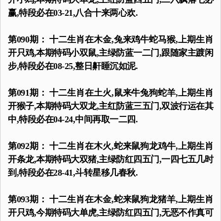
赢,特段必在03-21,八合十来两心欢.
第090期： 十二生肖在木金,兔来鸡牛蛇马猴,上期生肖
开只鸡,本期特码小双鼠,主绿防蓝一二门,跟随家主踱闲
步,特段必在08-25,整日鼾睡沉如泥.
第091期： 十二生肖在土火,鼠来牛兔狗蛇羊,上期生肖
开猴子,本期特码大双龙,主红防蓝三五门,双波行运在其
中,特段必在04-24,中间再取一二四.
第092期： 十二生肖在木火,蛇来鼠狗龙鸡牛,上期生肖
开条龙,本期特码大双猪,主绿防红四五门,一四七五几时
到,特段必在28-41,斗转星移几春秋.
第093期： 十二生肖在木金,蛇来鼠狗龙猪羊,上期生肖
开只鸡,今期特码大单虎,主绿防红四五门,无恶不作真可