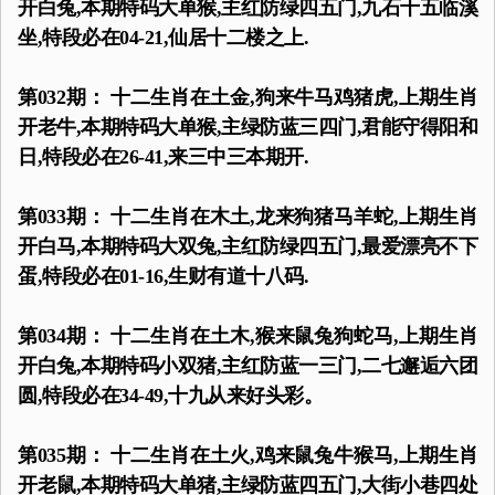
开白兔,本期特码大单猴,主红防绿四五门,九石十五临溪
坐,特段必在04-21,仙居十二楼之上.
第032期： 十二生肖在土金,狗来牛马鸡猪虎,上期生肖
开老牛,本期特码大单猴,主绿防蓝三四门,君能守得阳和
日,特段必在26-41,来三中三本期开.
第033期： 十二生肖在木土,龙来狗猪马羊蛇,上期生肖
开白马,本期特码大双兔,主红防绿四五门,最爱漂亮不下
蛋,特段必在01-16,生财有道十八码.
第034期： 十二生肖在土木,猴来鼠兔狗蛇马,上期生肖
开白兔,本期特码小双猪,主红防蓝一三门,二七邂逅六团
圆,特段必在34-49,十九从来好头彩。
第035期： 十二生肖在土火,鸡来鼠兔牛猴马,上期生肖
开老鼠,本期特码大单猪,主绿防蓝四五门,大街小巷四处