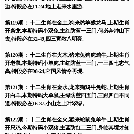
边,特段必在11-24,地上走来水里游.
第119期： 十二生肖在金土,狗来鸡羊猴龙马,上期生肖
开条龙,本期特码小双兔,主红防蓝一三门,何必奔冲山下
去,特段必在32-49,四三宽敞八明亮.
第120期： 十二生肖在火木,猪来兔狗虎鸡牛,上期生肖
开老鼠,本期特码小单虎,主红防蓝一三门,一三四七志气
高,特段必在08-24,它国风情今再现.
第121期： 十二生肖在金水,龙来狗鸡牛兔蛇,上期生肖
开白羊,本期特码大单鼠,主绿防蓝四五门,三跟四自不同
道,特段必在16-37,小山之上叶翠绿。
第122期： 十二生肖在金火,猴来蛇鼠兔羊牛,上期生肖
开只鸡,今期特码小双猪,主蓝防红二三门,身临其境才知