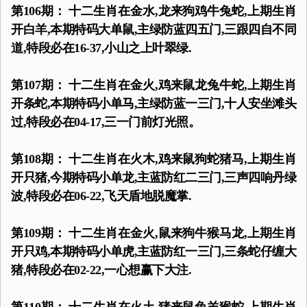
第106期： 十二生肖在金水,龙来狗鸡牛兔蛇,上期生肖
开白羊,本期特码大单鼠,主绿防蓝四五门,三跟四自不同
道,特段必在16-37,小山之上叶翠绿.
第107期： 十二生肖在金火,鸡来鼠龙兔牛蛇,上期生肖
开条蛇,本期特码小单马,主绿防蓝一三门,十人安坐滩头
过,特段必在04-17,三一门前灯光照。
第108期： 十二生肖在火木,鸡来鼠狗蛇猪马,上期生肖
开只猪,今期特码小单龙,主蓝防红二三门,三声四响丹绿
波,特段必在06-22,飞天盾地脱魔掌.
第109期： 十二生肖在金火,鼠来狗牛猴马龙,上期生肖
开只鸡,本期特码小单虎,主蓝防红一三门,三条蛇仔缠大
猪,特段必在02-22,一心想赢下大注.