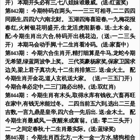
开） 本期开头必有三,七八姐妹谁最威。(送:红蓝奖)
第042期： 今期特码在两头,一一三三可相寻,二二四四
同跟生,四四六六南北财。 五湖四海喜迎春,一九梅花报
春红,火树银花明盛开,生龙活虎闹新春. 送:土木金。
配:今期生肖出六合,特码开出桃花边,（送:一二三头
开） 本期马会动手脚,十二生肖看冷码。(送:家畜中）
第043期： 今期六合生肖开,精打细算是牛马,龙蛇今期
无希望,绿蓝两波争上奖。 三代英豪杨家奖,保家卫国求
边关,梁上君子真功夫,十二生肖排第三. 送:金火土。 配
今期生肖开金花,道人玄机送大家。（送:一三五门开）
今期合单必定中,二三门路必出特。(送:双红肖)
第044期： 今期生肖有木头,取得水库有钱收,六畜再旺
在家中,有钱无米能过冬。 二四当前五六到,选出二三是
吉数,一言九鼎是皇帝,四六合一先后出. 送:金木土。 配
今期生肖最威风,一夜醒来成富翁。(送: 零二三头开）
二一之间定春秋,十二生肖最实际。(送:蓝绿奖)
第045期： 今期生肖西北方,一木一金一方水,猪狗相合