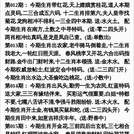
第012期： 今期生肖带红花,天上嫦娥赏桂花,道人本期
点灵码,二三合成五六码. 十二生肖排第六,夫人皇帝找
菊花.龙狗相冲不得利,一三全四中本期. 送:水火土。 配
今期生肖在南方,土数之中寻特码。(送:零二四头开）
两肖相冲出真码,是龙是凤自己查。(送:单数出)
第013期： 今期生肖出农家,老牛骑马倒着走,十二生肖
我老大,一轮红日照天涯。 春风桃李又开花,六合出码指
财路.金牛出门财时来,十二生肖本领强. 送:金木水。 配
今期权威放帖士,红波定会中特码。(送:二三四门开）
今期生肖出水边,大圣偷吃边桃花。(送:小数中）
第014期： 今期生肖出风头,勤劳一生为农民,红蓝特码
送大家,三三有缘结伴来。 买彩运气很重要,白姐*特都
不要,七嘴八舌讲不清,争强斗胜闹纷纷. 送:木火水。 配
今期生肖开土金,有钱莫买鼠和蛇, (送:二三四头开） 今
期生肖田中来,如意吉祥庆丰年。(送:野兽中）
第015期： 今期生肖开金花,三前四后出玄机,三七相合