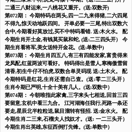
二通三八财运来,一八桃花又重开。(送:双数开)
第072期： 今期特码在两头,四一二九来得猪,二六四尾
不得九,惊天动地跃四间。 开单必要一三尾,特出双数六
合中,今期看好莫放过,买不中特码看错. 送:木火水。 配
今期生肖开土金,有钱莫买鼠和蛇, (送:二三四头开） 今
期生肖看将军,美女送特开金花。(送:单数中)
第073期： 今期生肖四五八,有三有四能发家,富贵得来
龙凤配,红蓝两波可看好。 特码得出是雪人,寒梅傲雪留
清香,初生牛仔不怕虎,双数合单灵码现 送:土木火。 配
今期特码是红花,生肖还需自己查。(送:零二三头开）
生肖今期已严明,十全十美有几人。(送:双数中）
第074期： 今朝唯指此家禽,三字来头七相送,回首三四
要留意,玄机中看三九合。 江河湖海任我行,死路一条还
要走,星辰北半粒粒送,鼠目溜转有怪招. 送:金水火。 配
今期生肖二三来,石榴夫人找奴才。(送: 一二三头开）
今期生肖出英雄,东征西例打先锋。(送:单数中）