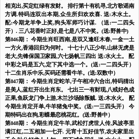
相克出,买定红绿有发财。 排行第十有机寻,北方歌谣南
方调.特码连双出本期,众生所归欢欢喜. 送:木水土。
配:今期龙羊争上奖,狗头军师巧计谋. （送:一二四头
开）. 三八花香时正好,是七是八不中奖。(送:野兽中)
第046期： 今期生肖旺西南,是双又逢旺木春,一金一土
一方火,香港回归为何时。 十七十八正少年,山林无虎是
老大,先锋保国卫家园,六七扬帆三四出 送:水火土。 配
中彩之码是五六,定下其中选一个。(送:一二四头开）
十二生肖乐中乐,买码还需看牛羊。(送:双数中）
第047期： 今期生肖定蛇羊,子午相冲六合出,特码猜出
是美人,蓝红开出生肖东。 七出三一有财现,八戒好色成
正果,鱼跃龙门争上游,木兰沙场除叛贼. 送:木水火。 配
今期生肖定开单,牛羊猪兔中奖。(送:一三四头开） 今
期特码出在狗,彩蝶最恋桃花红。(送:野兽中）
第048期： 今期生肖定牛羊,武松打虎世人传,风波亭里
满江红,二五相加一七开. 元宵十五好佳节,农夫家里出