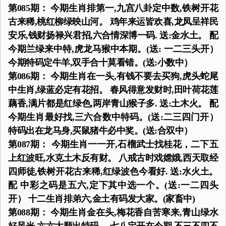
第085期： 今期生肖排第一,九宫八卦定中数,铁树开花
古来稀,桃红柳绿映山河。 鸡年来运皆欢喜,龙凤呈祥民
安乐,钱财扬禄兴君招,六合情深博一码. 送:金水土。 配
今期兰绿来中特,虎龙马猴中本期。(送: 一二三头开）
今期特码定牛羊,双手合十莫看错。(送:小数中）
第086期： 今期生肖在一头,有钱不要去买狗,虎头蛇尾
中生肖,绿蓝必定有花招。 春风得意发财时,田叶荷花莲
藕香,满片都是红绿色,两岸青山猴子多. 送:土木火。 配
今期生肖最好找,三六合数中特码。(送:二三四门开）
特码出在龙马身,买鼠猪牛必中奖。(送:合双中）
第087期： 今期生肖一一开,石榴武士找桂花，二下五
上红波旺,水克土木反有财。 八戒古时戏嫦娥,西天取经
四师徒,铁树开花古来稀,红绿波色今看好. 送:水火土。
配 中彩之码是五六,定下其中选一个。(送:一二四头
开） 十二生肖排弟六,金土有码发大家。(家畜中)
第088期： 今期生肖金在头,梅花香自苦寒来,青山绿水