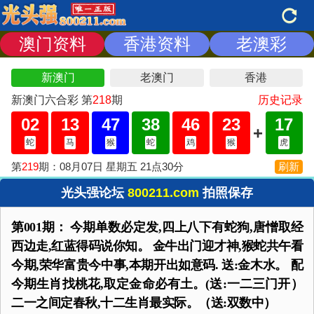
澳门资料
香港资料
老澳彩
光头强论坛
800211.com
拍照保存
第001期： 今期单数必定发,四上八下有蛇狗,唐憎取经
西边走,红蓝得码说你知。 金牛出门迎才神,猴蛇共午看
今期,荣华富贵今中事,本期开出如意码. 送:金木水。 配
今期生肖找桃花,取定金命必有土。(送:一二三门开）
二一之间定春秋,十二生肖最实际。（送:双数中）