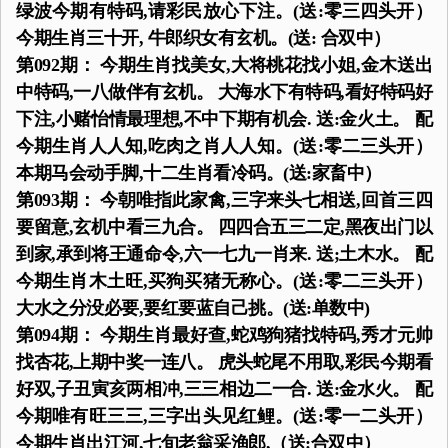
绿波今期有特码,请彩民放心下注。(送:零三四头开）
今期生肖三十开, 牛郎织女有玄机。(送: 合双中）
第092期： 今期生肖找美女,大将桃花找小姐,金木送出
中特码,一八做伴有玄机。 大海水下有特码,看好特码好
下注,小赌怡情最理想,不中下期有机会. 送:金火土。 配
今期生肖人人知,吃肉之肖人人知。(送:零二三头开）
本期马会动手脚,十二生肖看冷码。(送:家畜中）
第093期： 今朝唯指此家禽,三字来头七相送,回首三四
要留意,玄机中看三九合。 四四合五三二定,黑夜出门以
到家,承到将王通命令,六一七九一肖来. 送;土木水。 配
今期生肖木土旺,买狗买猪无称心。(送:零二三头开）
大水之分没必要,要红要蓝自己挑。(送:单数中)
第094期： 今期生肖最好查,蛇鸡狗猪找特码,秀才元帅
找杏花,上期中奖一连八。 虎头蛇尾不用取,彩民今期看
好双,子丑寅亥两相冲,三三相边二一合. 送:金水火。 配
今期唯有旺三三,三字出头见红鲤。(送:零一二头开）
今期生肖出江河,七旬老翁采渔郎,（送:合双中）