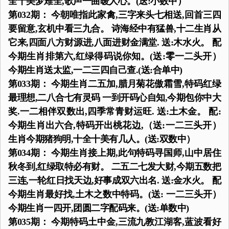
全十美梦难全,歌声一曲暖人心。(送:小数中）
第032期： 今朝唯指此家禽,三字来头七相送,回首三四
要留意,玄机中看三九合。 诗海经中有猛兽,十二生肖从
它来,四面八方财源进,八面进财金满堂. 送:木水火。 配
今期生肖排第六,红绿得码说你知。(送:零一二头开）
今期生肖送太监,一二三四自己查.(送:合单中)
第033期： 今期生肖二五加,腊月菊花傲霜雪,特码红绿
最理想,二八合七有灵码 一到开码心自知,今期包你中大
奖.一二相伴双数出,四季常青财运旺. 送:土木金。 配:
今期生肖出六合,特码开出桃花边,（送:一二三头开）
生肖今期猪狗明,十全十美有几人。(送:双数中）
第034期： 今期生肖接上期,此句特码寻国师,山中居住
秋冬到,红绿取特必有财。 二五二七发大财,今期五数把
三连,一轮红日找天边,好事成双六出名. 送:金水火。 配
今期生肖最好找,土木之数中特码。(送: 一二三头开）
今期生肖一四开,团圆二字配码来。(送:单数中)
第035期： 今期特码土中金,三流九教江湖客,蓝波看好