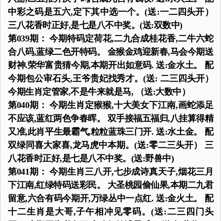
中彩之码是五六,定下其中选一个。(送:一二四头开）
三八花香时正好,是七是八不中奖。(送:双数中)
第039期： 今期特码定荷花,二九合成桂花香,二牛六蛇
合八码,蓝绿二色开特码。 金猴金鸡迎新春,马会今期送
财神.荣华富贵猜今期,本期开出如意码. 送:金水土。 配
今期包公审石头,王爷贵妃找秀才。(送: 二三四头开）
今期生肖定管家,不是牛来就是马, （送:大数中）
第040期： 今期生肖定猴猴,十大美女下江南,画蛇添足
不应该,蓝红两色争春晖。 双手接福五福归,八挂算得精
又准,此肖平生最霸气,粒粒蓝珠三门开. 送:水土金。 配
双绿同喜大家喜,龙马虎中本期。(送:零二三头开） 三
八花香时正好,是七是八不中奖。(送:野兽中)
第041期： 今期生肖三八开,七步成诗真天子,烟花三月
下江南,红绿特码送彩民。 大圣桃园偷仙果,本期二九君
留意,六合有码今期开,万绿丛中一点红. 送:金火土。 配
十二生肖是大哥,子午相冲见零码。(送:二三四门头