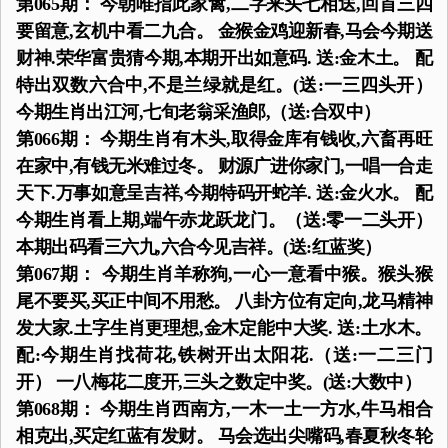
第065期： 今朝唯指此家禽,二字来头七相送,回首三四
要留意,玄机中看二九合。 金猴金鸡迎新春,马会今期送
财神.荣华富贵猜今期,本期开出如意码. 送:金木土。 配
特出双数六合中,不是兰绿就是红。(送:一三四头开）
今期生肖出江河,七旬老翁采渔郎,（送:合双中）
第066期： 今期生肖有木头,取得金库有钱收,六畜再旺
在家中,有钱无米难过冬。 财源广进你家门,一唱一合走
天下.万事如意呈吉祥,今期特码开蛇羊. 送:金火水。 配
今期生肖看上期,端午赤龙跃龙门。（送:零一二头开）
本期出码看三六九,六合今见吉祥。(送:红蓝奖）
第067期： 今期生肖羊称狗,一心一意看中猴。猴头猴
尾不要买,买正中间不用愁。 八卦方位有定向,龙马精神
发大家.土字生肖更理想,金木定能中大奖. 送:土水木。
配:今期生肖找荷花,铁树开出太阳花.（送:一二三门
开） 一八梅花二度开,三头之数定中奖。(送:大数中）
第068期： 今期生肖西南方,一木一土一方水,牛马相合
相克出,买定红蓝有发财。 马会选出尖嘴码,春夏秋冬轮