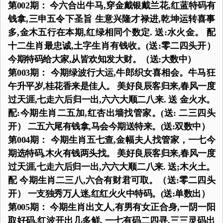
第002期： 今六合出牛马,穿金戴银戴兰花,红蓝特码有
钱拿,三申五令下圣旨 生意兴隆才禄进,乾坤运转喜事
多,金木五行在本期,红绿相同个数定. 送:水火金。 配
十二生肖最忠诚,土字生肖有钱收。(送:零二四头开）
今期特码给大家,从皆欢知发大财。（送:大数中）
第003期： 今期绿波行大运,牛郎织女喜相会。牛马狂
午升平岁,桂花香来是佳人。 美好良辰客归来,春风一度
过天涯,七走六后归一出,六六大顺二八来. 送 金火水。
配:今期生肖二五加,红杏出墙找管家。(送: 二三四头
开） 二五六尾有钱拿,马会今期送特来。(送:双数中）
第004期： 今期生肖五七查,金幅夫人找管家，一七今
期选特码,木火有钱两头找。 美好良辰客归来,春风一度
过天涯,七走六后归一出,六六大顺二八来. 送;木火土。
配 今期生肖二三八,六合有财君可取。（送:零二四头
开） 一支独秀万人迷,红红火火中特码。(送:单数出）
第005期： 今期生肖出文人,有男有女正合身,一阴一阳
取好码,红波开出几多鲜. 一七有码二四寻,三三灵码出