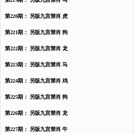
第219期： 另版九宫禁肖 马
第220期： 另版九宫禁肖 虎
第221期： 另版九宫禁肖 狗
第222期： 另版九宫禁肖 龙
第223期： 另版九宫禁肖 马
第224期： 另版九宫禁肖 鸡
第225期： 另版九宫禁肖 狗
第226期： 另版九宫禁肖 龙
第227期： 另版九宫禁肖 牛