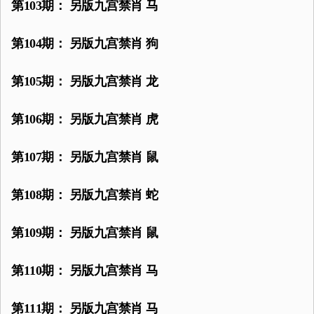
第103期： 另版九宫禁肖 马
第104期： 另版九宫禁肖 狗
第105期： 另版九宫禁肖 龙
第106期： 另版九宫禁肖 虎
第107期： 另版九宫禁肖 鼠
第108期： 另版九宫禁肖 蛇
第109期： 另版九宫禁肖 鼠
第110期： 另版九宫禁肖 马
第111期： 另版九宫禁肖 马