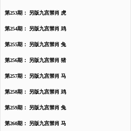
第253期： 另版九宫禁肖 虎
第254期： 另版九宫禁肖 鸡
第255期： 另版九宫禁肖 兔
第256期： 另版九宫禁肖 猪
第257期： 另版九宫禁肖 马
第258期： 另版九宫禁肖 鸡
第259期： 另版九宫禁肖 兔
第260期： 另版九宫禁肖 马