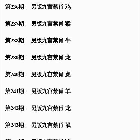
第236期： 另版九宫禁肖 鸡
第237期： 另版九宫禁肖 猴
第238期： 另版九宫禁肖 牛
第239期： 另版九宫禁肖 龙
第240期： 另版九宫禁肖 虎
第241期： 另版九宫禁肖 羊
第242期： 另版九宫禁肖 龙
第243期： 另版九宫禁肖 鼠