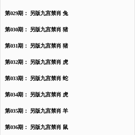
第029期： 另版九宫禁肖 兔
第030期： 另版九宫禁肖 猪
第031期： 另版九宫禁肖 猪
第032期： 另版九宫禁肖 虎
第033期： 另版九宫禁肖 蛇
第034期： 另版九宫禁肖 虎
第035期： 另版九宫禁肖 羊
第036期： 另版九宫禁肖 鼠