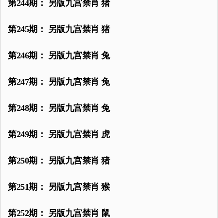
第244期： 另版九宫禁肖 猪
第245期： 另版九宫禁肖 猪
第246期： 另版九宫禁肖 兔
第247期： 另版九宫禁肖 兔
第248期： 另版九宫禁肖 兔
第249期： 另版九宫禁肖 虎
第250期： 另版九宫禁肖 猪
第251期： 另版九宫禁肖 猴
第252期： 另版九宫禁肖 鼠