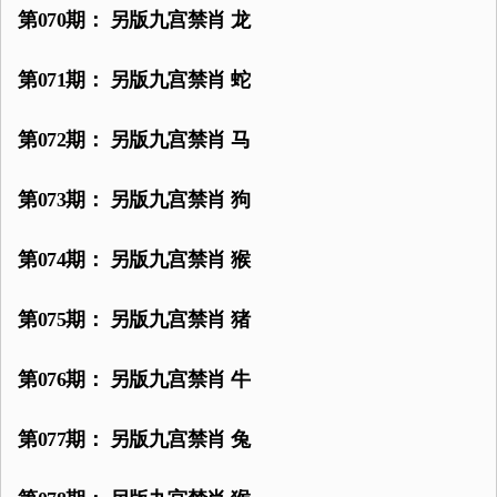
第070期： 另版九宫禁肖 龙
第071期： 另版九宫禁肖 蛇
第072期： 另版九宫禁肖 马
第073期： 另版九宫禁肖 狗
第074期： 另版九宫禁肖 猴
第075期： 另版九宫禁肖 猪
第076期： 另版九宫禁肖 牛
第077期： 另版九宫禁肖 兔