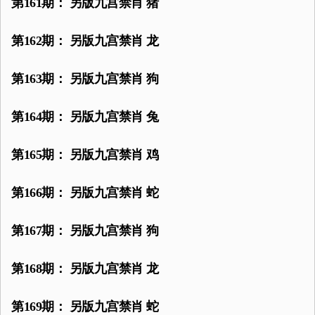
第161期： 另版九宫禁肖 猪
第162期： 另版九宫禁肖 龙
第163期： 另版九宫禁肖 狗
第164期： 另版九宫禁肖 兔
第165期： 另版九宫禁肖 鸡
第166期： 另版九宫禁肖 蛇
第167期： 另版九宫禁肖 狗
第168期： 另版九宫禁肖 龙
第169期： 另版九宫禁肖 蛇