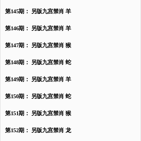
第145期： 另版九宫禁肖 羊
第146期： 另版九宫禁肖 羊
第147期： 另版九宫禁肖 猴
第148期： 另版九宫禁肖 蛇
第149期： 另版九宫禁肖 羊
第150期： 另版九宫禁肖 蛇
第151期： 另版九宫禁肖 猴
第152期： 另版九宫禁肖 龙