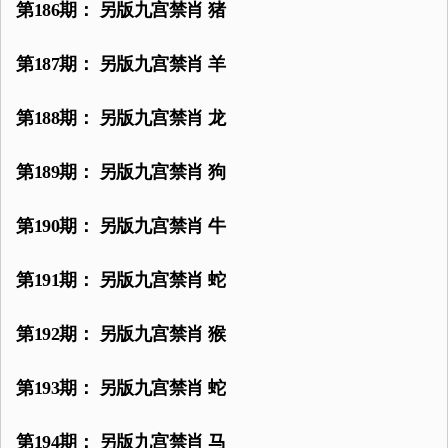
第186期： 另版九宫禁肖 猪
第187期： 另版九宫禁肖 羊
第188期： 另版九宫禁肖 龙
第189期： 另版九宫禁肖 狗
第190期： 另版九宫禁肖 牛
第191期： 另版九宫禁肖 蛇
第192期： 另版九宫禁肖 猴
第193期： 另版九宫禁肖 蛇
第194期： 另版九宫禁肖 马