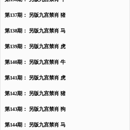
第137期： 另版九宫禁肖 猪
第138期： 另版九宫禁肖 马
第139期： 另版九宫禁肖 虎
第140期： 另版九宫禁肖 牛
第141期： 另版九宫禁肖 虎
第142期： 另版九宫禁肖 猪
第143期： 另版九宫禁肖 狗
第144期： 另版九宫禁肖 马