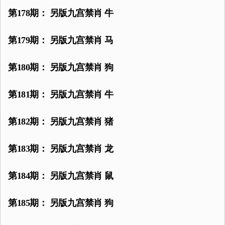
第178期： 另版九宫禁肖 牛
第179期： 另版九宫禁肖 马
第180期： 另版九宫禁肖 狗
第181期： 另版九宫禁肖 牛
第182期： 另版九宫禁肖 猪
第183期： 另版九宫禁肖 龙
第184期： 另版九宫禁肖 鼠
第185期： 另版九宫禁肖 狗