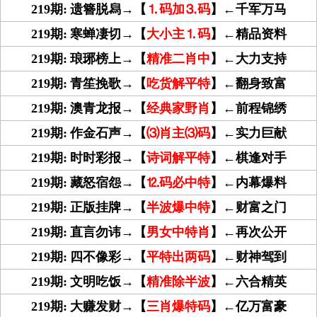
219期:
遗簪脱舄→【
⒈码加⒊码
】←千军万马
219期:
寒蝉凄切→【
大小主⒈码
】←精品资料
219期:
琅琊榜上→【
精准二肖中
】←大力支持
219期:
青笙挽歌→【
吃货解平特
】←翻身致富
219期:
澳青龙报→【
经典家野肖
】←前程锦绣
219期:
作金石声→【
⑶肖主⑶码
】←实力巨献
219期:
时时彩报→【
诗词解平特
】←棋逢对手
219期:
藏怒宿怨→【
⒓码必中特
】←内幕爆料
219期:
正版挂牌→【
半波爆中特
】←财富之门
219期:
直言勿讳→【
男女中特肖
】←再次公开
219期:
四不像彩→【
平特出两码
】←财神驾到
219期:
文明吃饭→【
精准除半波
】←六合精英
219期:
大赚发财→【
三肖爆特码
】←亿万富豪