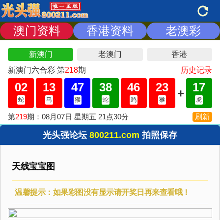
澳门资料
香港资料
老澳彩
光头强论坛
800211.com
拍照保存
天线宝宝图
温馨提示：如果彩图没有显示请开奖日再来查看哦！