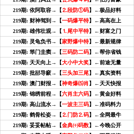
219期:
依阿取容→【
⒉段防①码
】←极品好料
219期:
财神驾到→【
一码爆平特
】←高高在上
219期:
雄伟壮观→【
⒈尾中平特
】←财富之门
219期:
灵龟负书→【
家野爆中特
】←最新规律
219期:
筚门圭窦→【
三码防二码
】←帮你省钱
219期:
天天向上→【
大小中大奖
】←前途无量
219期:
批郤导窾→【
三头加三尾
】←真实资料
219期:
澳门财报→【
神奇爆⑸肖
】←天天快报
219期:
锦绣前程→【
六肖主六码
】←黄金好料
219期:
高山流水→【
一波主三码
】←准码料力
219期:
鹤骨松姿→【
⒉门防⒉码
】←全网最牛
219期:
妥妥帖帖→【
金典㈩码数
】←今晚公开