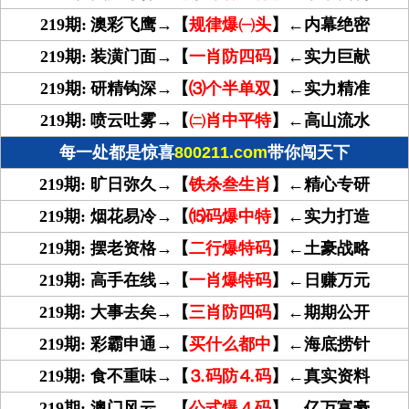
219期:
澳彩飞鹰→【
规律爆㈠头
】←内幕绝密
219期:
装潢门面→【
一肖防四码
】←实力巨献
219期:
研精钩深→【
⑶个半单双
】←实力精准
219期:
喷云吐雾→【
㈡肖中平特
】←高山流水
每一处都是惊喜
800211.com
带你闯天下
219期:
旷日弥久→【
铁杀叁生肖
】←精心专研
219期:
烟花易冷→【
⒂码爆中特
】←实力打造
219期:
摆老资格→【
二行爆特码
】←土豪战略
219期:
高手在线→【
一肖爆特码
】←日赚万元
219期:
大事去矣→【
三肖防四码
】←期期公开
219期:
彩霸申通→【
买什么都中
】←海底捞针
219期:
食不重味→【
⒊码防⒋码
】←真实资料
219期:
澳门风云→【
公式爆４码
】←亿万富豪