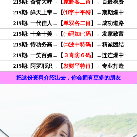
219期:
奋臂大呼→【
家野各二肖
】←百最稳资
219期:
皡天上帝→【
⑴字中平特
】←期期爆中
219期:
一代佳人→【
单双各二肖
】←成功道路
219期:
十全十美→【
㈠码加㈠码
】←发家致富
219期:
恃功务高→【
㈡波中特码
】←精诚团结
219期:
一笑百媚→【
３肖防６码
】←连连爆中
219期:
阿罗耶识→【
发财平特肖
】←专业打造
把这份资料介绍出去，你会拥有更多的朋友