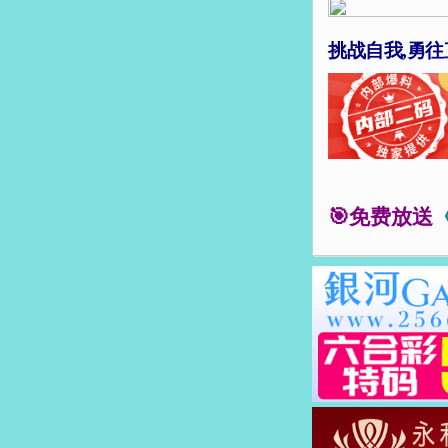
挑战自我,
勇往