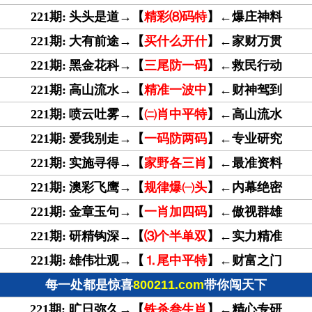
221期:
头头是道→【
精彩⑻码特
】←爆庄神料
221期:
大有前途→【
买什么开什
】←家财万贯
221期:
黑金花科→【
三尾防一码
】←救民行动
221期:
高山流水→【
精准一波中
】←财神驾到
221期:
喷云吐雾→【
㈡肖中平特
】←高山流水
221期:
爱我别走→【
一码防两码
】←专业研究
221期:
实施寻得→【
家野各三肖
】←最准资料
221期:
澳彩飞鹰→【
规律爆㈠头
】←内幕绝密
221期:
金章玉句→【
一肖加四码
】←傲视群雄
221期:
研精钩深→【
⑶个半单双
】←实力精准
221期:
雄伟壮观→【
⒈尾中平特
】←财富之门
每一处都是惊喜
800211.com
带你闯天下
221期:
旷日弥久→【
铁杀叁生肖
】←精心专研