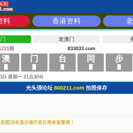
资料
香港资料
光头强论坛
800211.com
拍照保存
果彩图没有显示请开奖日再来查看哦！