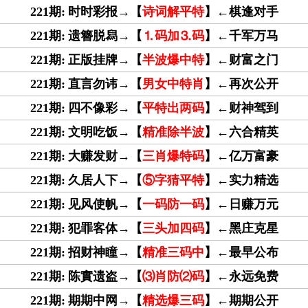
221期:
时时彩报→【
诗词解平特
】←棋逢对手
221期:
遗簪脱舄→【
⒈码加⒊码
】←千军万马
221期:
正版挂牌→【
半波爆中特
】←财富之门
221期:
直言勿讳→【
男女中特肖
】←再次公开
221期:
四不像彩→【
平特出两码
】←财神驾到
221期:
文明吃饭→【
精准除半波
】←六合精英
221期:
大赚发财→【
三肖爆特码
】←亿万富豪
221期:
久居人下→【
⑤字猜平特
】←实力精选
221期:
见风使帆→【
一码防一码
】←日赚万元
221期:
犯罪客体→【
三头加四码
】←黑庄克星
221期:
招财神瞳→【
精准三码中
】←最早公布
221期:
陈實遗盗→【
⑶肖防⑵码
】←永远免费
221期:
期期中网→【
精选爆三码
】←期期公开