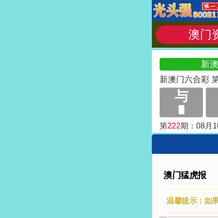
澳门
澳门猛虎报
温馨提示：如