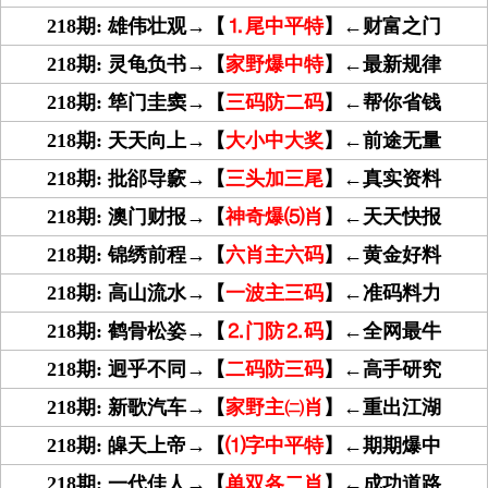
218期:
雄伟壮观→【
⒈尾中平特
】←财富之门
218期:
灵龟负书→【
家野爆中特
】←最新规律
218期:
筚门圭窦→【
三码防二码
】←帮你省钱
218期:
天天向上→【
大小中大奖
】←前途无量
218期:
批郤导窾→【
三头加三尾
】←真实资料
218期:
澳门财报→【
神奇爆⑸肖
】←天天快报
218期:
锦绣前程→【
六肖主六码
】←黄金好料
218期:
高山流水→【
一波主三码
】←准码料力
218期:
鹤骨松姿→【
⒉门防⒉码
】←全网最牛
218期:
迥乎不同→【
二码防三码
】←高手研究
218期:
新歌汽车→【
家野主㈡肖
】←重出江湖
218期:
皡天上帝→【
⑴字中平特
】←期期爆中
218期:
一代佳人→【
单双各二肖
】←成功道路