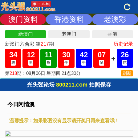
澳门资料
香港资料
老澳彩
光头强论坛
800211.com
拍照保存
今日闲情澳
温馨提示：如果彩图没有显示请开奖日再来查看哦！