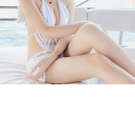
说明
本论坛所提供的内容、资料、图片和资讯，只应用在合法