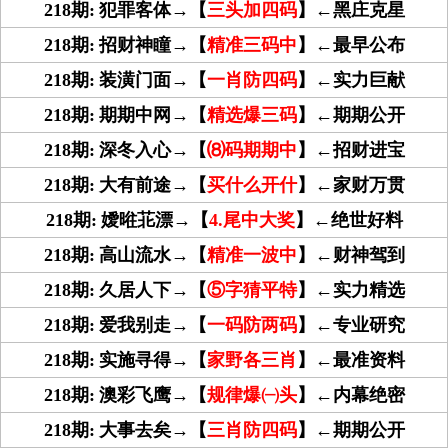
218期:
犯罪客体→【
三头加四码
】←黑庄克星
218期:
招财神瞳→【
精准三码中
】←最早公布
218期:
装潢门面→【
一肖防四码
】←实力巨献
218期:
期期中网→【
精选爆三码
】←期期公开
218期:
深冬入心→【
⑻码期期中
】←招财进宝
218期:
大有前途→【
买什么开什
】←家财万贯
218期:
嬡暀苝漂→【
4.尾中大奖
】←绝世好料
218期:
高山流水→【
精准一波中
】←财神驾到
218期:
久居人下→【
⑤字猜平特
】←实力精选
218期:
爱我别走→【
一码防两码
】←专业研究
218期:
实施寻得→【
家野各三肖
】←最准资料
218期:
澳彩飞鹰→【
规律爆㈠头
】←内幕绝密
218期:
大事去矣→【
三肖防四码
】←期期公开