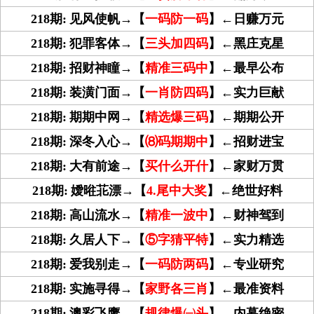
218期:
见风使帆→【
一码防一码
】←日赚万元
218期:
犯罪客体→【
三头加四码
】←黑庄克星
218期:
招财神瞳→【
精准三码中
】←最早公布
218期:
装潢门面→【
一肖防四码
】←实力巨献
218期:
期期中网→【
精选爆三码
】←期期公开
218期:
深冬入心→【
⑻码期期中
】←招财进宝
218期:
大有前途→【
买什么开什
】←家财万贯
218期:
嬡暀苝漂→【
4.尾中大奖
】←绝世好料
218期:
高山流水→【
精准一波中
】←财神驾到
218期:
久居人下→【
⑤字猜平特
】←实力精选
218期:
爱我别走→【
一码防两码
】←专业研究
218期:
实施寻得→【
家野各三肖
】←最准资料
218期:
澳彩飞鹰→【
规律爆㈠头
】←内幕绝密