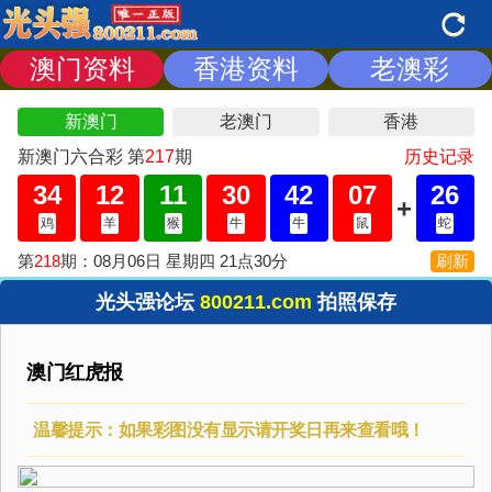
澳门资料
香港资料
老澳彩
光头强论坛
800211.com
拍照保存
澳门红虎报
温馨提示：如果彩图没有显示请开奖日再来查看哦！