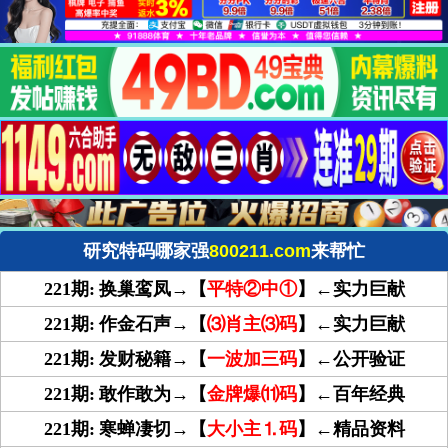
研究特码哪家强
800211.com
来帮忙
221期:
换巢鸾凤→【
平特②中①
】←实力巨献
221期:
作金石声→【
⑶肖主⑶码
】←实力巨献
221期:
发财秘籍→【
一波加三码
】←公开验证
221期:
敢作敢为→【
金牌爆⑾码
】←百年经典
221期:
寒蝉凄切→【
大小主⒈码
】←精品资料