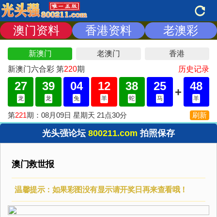
澳门资料
香港资料
老澳彩
光头强论坛
800211.com
拍照保存
澳门救世报
温馨提示：如果彩图没有显示请开奖日再来查看哦！