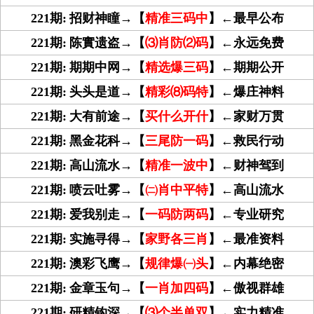
221期:
招财神瞳→【
精准三码中
】←最早公布
221期:
陈實遗盗→【
⑶肖防⑵码
】←永远免费
221期:
期期中网→【
精选爆三码
】←期期公开
221期:
头头是道→【
精彩⑻码特
】←爆庄神料
221期:
大有前途→【
买什么开什
】←家财万贯
221期:
黑金花科→【
三尾防一码
】←救民行动
221期:
高山流水→【
精准一波中
】←财神驾到
221期:
喷云吐雾→【
㈡肖中平特
】←高山流水
221期:
爱我别走→【
一码防两码
】←专业研究
221期:
实施寻得→【
家野各三肖
】←最准资料
221期:
澳彩飞鹰→【
规律爆㈠头
】←内幕绝密
221期:
金章玉句→【
一肖加四码
】←傲视群雄
221期:
研精钩深→【
⑶个半单双
】←实力精准