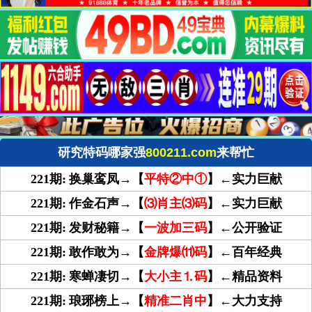
研究特码哪家强
800211.com
来帮忙
221期:
换巢鸾凤→【
平特②中①
】←实力巨献
221期:
作金石声→【
⑶肖主⑶码
】←实力巨献
221期:
发财秘籍→【
一波加三码
】←公开验证
221期:
敢作敢为→【
金牌爆⑾码
】←百年经典
221期:
寒蝉凄切→【
大小主⒈码
】←精品资料
221期:
琅琊榜上→【
精准二肖中
】←大力支持