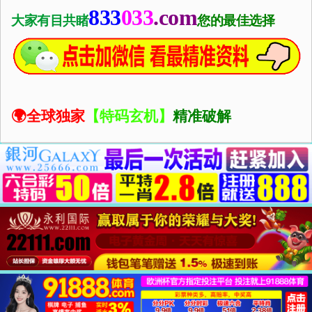
833
033
.com
大家有目共睹
您的最佳选择