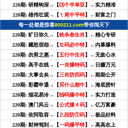
220期:
研精钩深→【
⑶个半单双
】←实力精准
220期:
雄伟壮观→【
⒈尾中平特
】←财富之门
每一处都是惊喜
800211.com
带你闯天下
220期:
旷日弥久→【
铁杀叁生肖
】←精心专研
220期:
藏怒宿怨→【
⒓码必中特
】←内幕爆料
220期:
勿剪之惠→【
五行中生肖
】←无敌心水
220期:
高手在线→【
一肖爆特码
】←日赚万元
220期:
大事去矣→【
三肖防四码
】←期期公开
220期:
彩霸申通→【
买什么都中
】←海底捞针
220期:
烟花易冷→【
⒂码爆中特
】←实力打造
220期:
澳门风云→【
公式爆４码
】←亿万富豪
220期:
依阿取容→【
⒉段防①码
】←极品好料
220期:
财神驾到→【
一码爆平特
】←高高在上