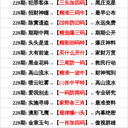
220期:
犯罪客体→【
三头加四码
】←黑庄克星
220期:
招财神瞳→【
精准三码中
】←最早公布
220期:
陈實遗盗→【
⑶肖防⑵码
】←永远免费
220期:
期期中网→【
精选爆三码
】←期期公开
220期:
头头是道→【
精彩⑻码特
】←爆庄神料
220期:
大有前途→【
买什么开什
】←家财万贯
220期:
黑金花科→【
三尾防一码
】←救民行动
220期:
高山流水→【
精准一波中
】←财神驾到
220期:
喷云吐雾→【
㈡肖中平特
】←高山流水
220期:
爱我别走→【
一码防两码
】←专业研究
220期:
实施寻得→【
家野各三肖
】←最准资料
220期:
澳彩飞鹰→【
规律爆㈠头
】←内幕绝密
220期:
金章玉句→【
一肖加四码
】←傲视群雄