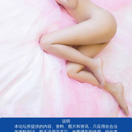
说明
本论坛所提供的内容、资料、图片和资讯，只应用在合法
的资料探讨，暂不适用于其它，外围博彩和使用。特此声